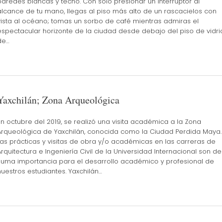
paredes blancas y techo. Con solo presionar un interruptor al
alcance de tu mano, llegas al piso más alto de un rascacielos con
vista al océano; tomas un sorbo de café mientras admiras el
espectacular horizonte de la ciudad desde debajo del piso de vidri
de…
Yaxchilán; Zona Arqueológica
En octubre del 2019, se realizó una visita académica a la Zona
Arqueológica de Yaxchilán, conocida como la Ciudad Perdida Maya.
Las prácticas y visitas de obra y/o académicas en las carreras de
Arquitectura e Ingeniería Civil de la Universidad Internacional son de
suma importancia para el desarrollo académico y profesional de
nuestros estudiantes. Yaxchilán…