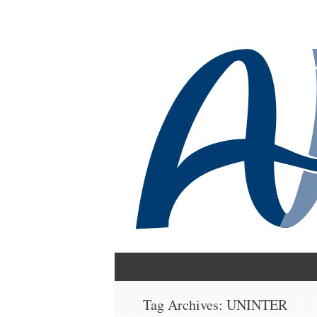
ARQ – ICI
UNINTER
Skip
to
content
Tag Archives:
UNINTER