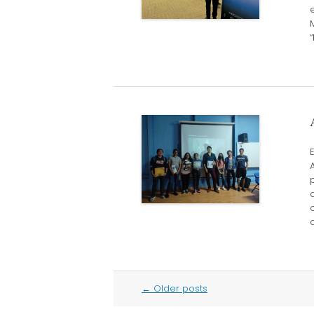
Post
←
Older posts
navigation