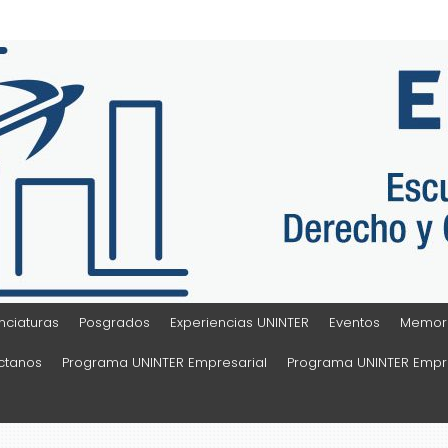
Sociales
nciaturas
Posgrados
Experiencias UNINTER
Eventos
Memora
ctanos
Programa UNINTER Empresarial
Programa UNINTER Empre