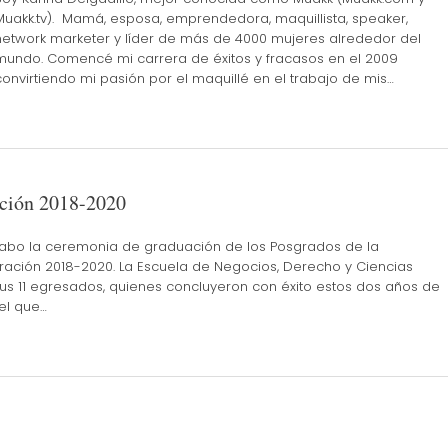
Muakk.tv). Mamá, esposa, emprendedora, maquillista, speaker,
network marketer y líder de más de 4000 mujeres alrededor del
mundo. Comencé mi carrera de éxitos y fracasos en el 2009
convirtiendo mi pasión por el maquillé en el trabajo de mis…
ción 2018-2020
 cabo la ceremonia de graduación de los Posgrados de la
eración 2018-2020. La Escuela de Negocios, Derecho y Ciencias
 sus 11 egresados, quienes concluyeron con éxito estos dos años de
el que…