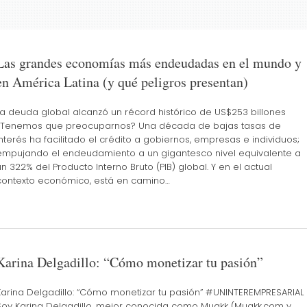
Las grandes economías más endeudadas en el mundo y
en América Latina (y qué peligros presentan)
La deuda global alcanzó un récord histórico de US$253 billones
¿Tenemos que preocuparnos? Una década de bajas tasas de
interés ha facilitado el crédito a gobiernos, empresas e individuos;
empujando el endeudamiento a un gigantesco nivel equivalente a
un 322% del Producto Interno Bruto (PIB) global. Y en el actual
contexto económico, está en camino…
Karina Delgadillo: “Cómo monetizar tu pasión”
Karina Delgadillo: “Cómo monetizar tu pasión” #UNINTEREMPRESARIAL
Soy Karina Delgadillo, mejor conocida como Muakk (Muakk.com y