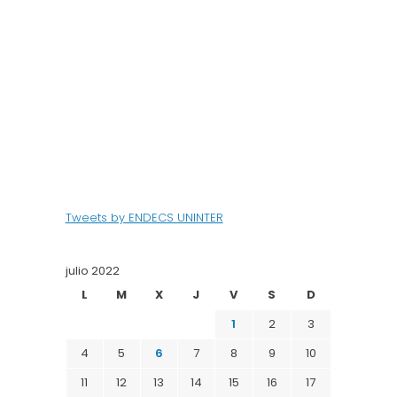
Tweets by ENDECS UNINTER
julio 2022
L
M
X
J
V
S
D
1
2
3
4
5
6
7
8
9
10
11
12
13
14
15
16
17