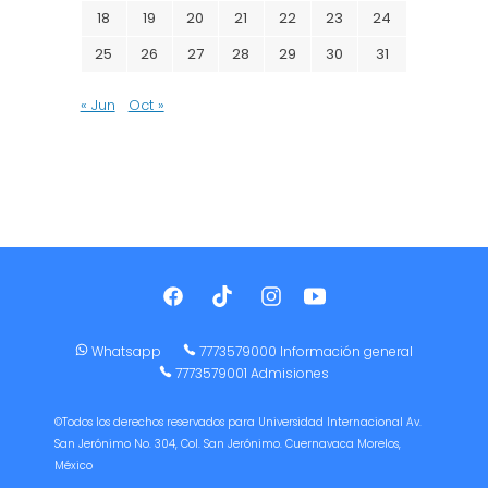
18
19
20
21
22
23
24
25
26
27
28
29
30
31
« Jun
Oct »
Whatsapp
7773579000 Información general
7773579001 Admisiones
©Todos los derechos reservados para Universidad Internacional Av.
San Jerónimo No. 304, Col. San Jerónimo. Cuernavaca Morelos,
México