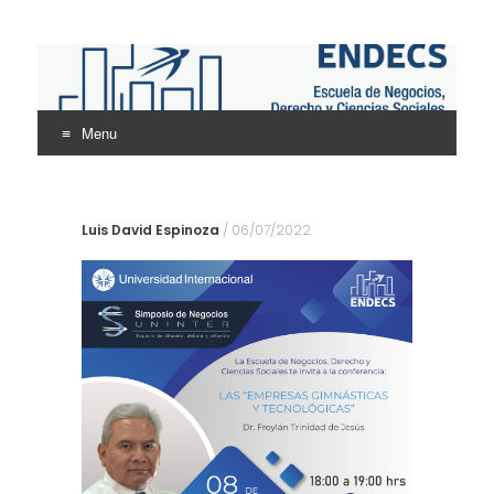
ENDECS
Escuela de Negocios Derecho y Ciencias Sociales
Menu
Skip
to
content
Luis David Espinoza
/
06/07/2022