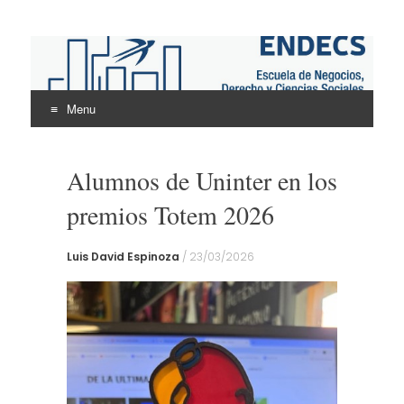
ENDECS
Escuela de Negocios Derecho y Ciencias Sociales
Menu
Skip
to
Alumnos de Uninter en los
content
premios Totem 2026
Luis David Espinoza
/
23/03/2026