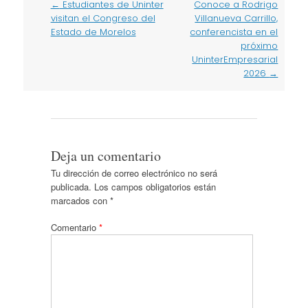
Post
←
Estudiantes de Uninter
Conoce a Rodrigo
navigation
visitan el Congreso del
Villanueva Carrillo,
Estado de Morelos
conferencista en el
próximo
UninterEmpresarial
2026
→
Deja un comentario
Tu dirección de correo electrónico no será
publicada.
Los campos obligatorios están
marcados con
*
Comentario
*