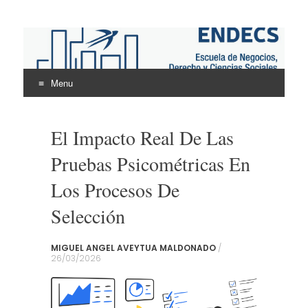
ENDECS
Escuela de Negocios Derecho y Ciencias Sociales
Menu
Skip
to
El Impacto Real De Las
content
Pruebas Psicométricas En
Los Procesos De
Selección
MIGUEL ANGEL AVEYTUA MALDONADO
/
26/03/2026