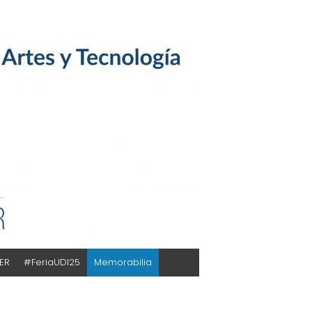
TER
#FeriaUDI25
Memorabilia