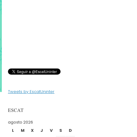
Tweets by EscatUninter
ESCAT
agosto 2026
L
M
X
J
V
S
D