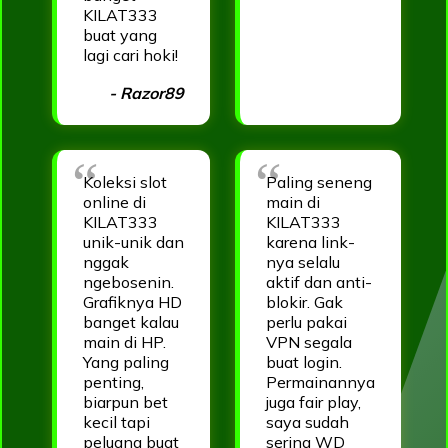
KILAT333
buat yang
lagi cari hoki!
- Razor89
Koleksi slot
Paling seneng
online di
main di
KILAT333
KILAT333
unik-unik dan
karena link-
nggak
nya selalu
ngebosenin.
aktif dan anti-
Grafiknya HD
blokir. Gak
banget kalau
perlu pakai
main di HP.
VPN segala
Yang paling
buat login.
penting,
Permainannya
biarpun bet
juga fair play,
kecil tapi
saya sudah
peluang buat
sering WD