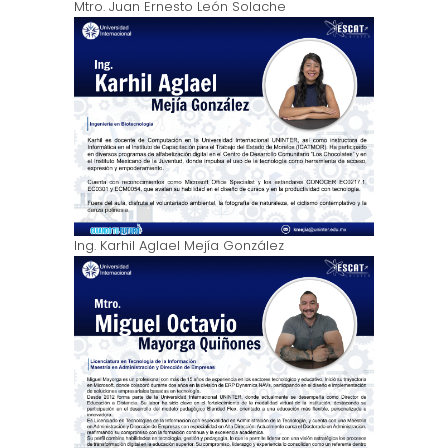
Mtro. Juan Ernesto León Solache
Ing. Karhil Aglael Mejía González