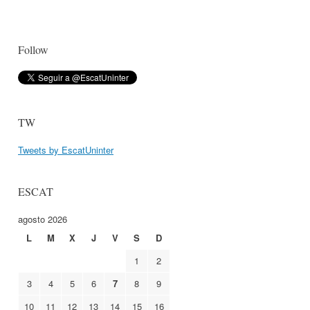
Follow
TW
Tweets by EscatUninter
ESCAT
agosto 2026
L
M
X
J
V
S
D
1
2
3
4
5
6
7
8
9
10
11
12
13
14
15
16