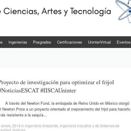
os
Ingenierías
Posgrados
Certificaciones
UninterVirtual
Eventos
Proyecto de investigación para optimizar el frijol
#NoticiasESCAT #IISCAUninter
A través del Newton Fund, la embajada de Reino Unido en México otorgó
l Newton Prize a un proyecto orientado al mejoramiento del frijol para hacerlo
más resistente a la sequía…
 enero, 2019
in
Ingeniería Ambiental
,
Ingeniería Industrial y de Sistemas de
Calidad
,
Noticias
.