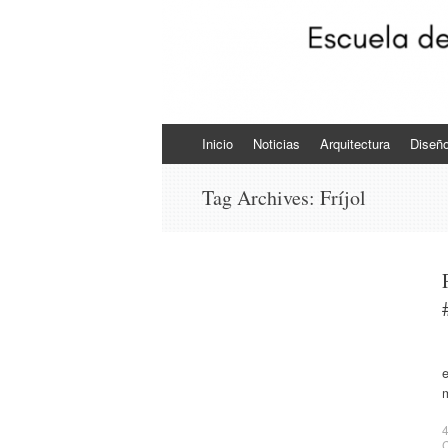
Skip to content
Inicio
Noticias
Arquitectura
Diseñ
Tag Archives:
Fríjol
e
4