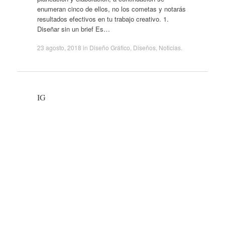
enumeran cinco de ellos, no los cometas y notarás
resultados efectivos en tu trabajo creativo. 1.
Diseñar sin un brief Es…
23 agosto, 2018
in
Diseño Gráfico
,
Diseños
,
Noticias
.
IG