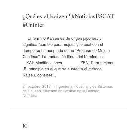
¿Qué es el Kaizen? #NoticiasESCAT
#Uninter
El término Kaizen es de origen japonés, y
significa “cambio para mejorar”, lo cual con el
tiempo se ha aceptado como “Proceso de Mejora
Continua”. La traducción literal del término es:
KAI: Modificaciones ZEN: Para mejorar
El principio en el que se sustenta el método
Kaizen, consiste…
24 octubre, 2017
in
Ingeniería Industrial y de Sistemas
de Calidad
,
Maestría en Gestión de la Calidad
,
Noticias
.
IG