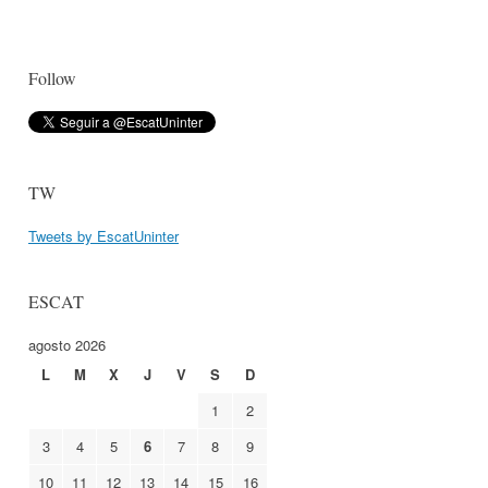
Follow
TW
Tweets by EscatUninter
ESCAT
agosto 2026
L
M
X
J
V
S
D
1
2
3
4
5
6
7
8
9
10
11
12
13
14
15
16