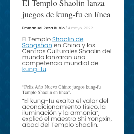
El Templo Shaolin lanza
content
juegos de kung-fu en línea
Emmanuel Reza Rubio
/
4 mayo, 2022
El Templo
Shaolin de
Songshan
en China y los
Centros Culturales Shaolin del
mundo lanzaron una
competencia mundial de
kung-fu
.
“Feliz Año Nuevo Chino: juegos kung-fu
Templo Shaolin en línea”.
“El kung-fu exalta el valor del
acondicionamiento físico, la
iluminación y la armonía”,
explicó el maestro Shi Yongxin,
abad del Templo Shaolin.