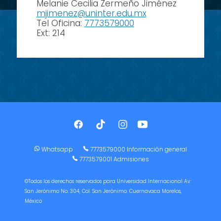
Melanie Cecilia Zermeño Jiménez
mjimenez@uninter.edu.mx
Tel Oficina:
7773579000
Ext: 214
Whatsapp
7773579000 Información general
7773579001 Admisiones
©Todos los derechos reservados para Universidad Internacional Av.
San Jerónimo No. 304, Col. San Jerónimo. Cuernavaca Morelos,
México