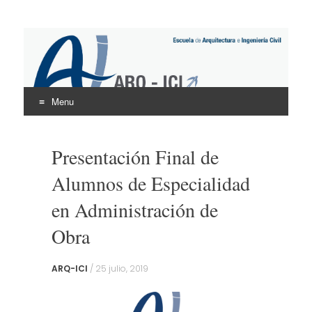
ARQ – ICI
UNINTER
Menu
Skip
to
Presentación Final de
content
Alumnos de Especialidad
en Administración de
Obra
ARQ-ICI
/
25 julio, 2019