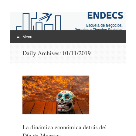
ENDECS
Escuela de Negocios Derecho y Ciencias Sociales
Menu
Skip
Daily Archives:
01/11/2019
to
content
La dinámica económica detrás del
Día de Muertos.