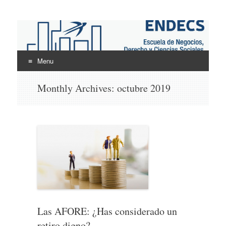
ENDECS
Escuela de Negocios Derecho y Ciencias Sociales
Menu
Skip
Monthly Archives:
octubre 2019
to
content
Las AFORE: ¿Has considerado un
retiro digno?