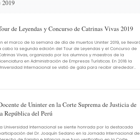
e 2019
Tour de Leyendas y Concurso de Catrinas Vivas 2019
En el marco de la semana de día de muertos Uninter 2019, se llevar
a cabo la segunda edición del Tour de Leyendas y el Concurso de
Catrinas Vivas, organizado por los alumnos y maestros de la
Licenciatura en Administración de Empresas Turísticas. En 2018 la
Universidad Internacional se vistió de gala para recibir alrededor…
Docente de Uninter en la Corte Suprema de Justicia de
la República del Perú
La Universidad Internacional se siente honrada por la destacada
participación del Dr. Joaquín Sedano en la Jornada Internacional de
Derecho de Familia e Infancia que tuvo verificativo en la Corte