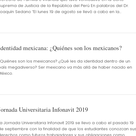
Suprema de Justicia de la República del Perú En palabras del Dr.
Joaquín Sedano “El lunes 19 de agosto se llevó a cabo en la…
Identidad mexicana: ¿Quiénes son los mexicanos?
¿Quiénes son los mexicanos? ¿Qué les da identidad dentro de un
país megadiverso? Ser mexicano va más allá de haber nacido en
México.
Jornada Universitaria Infonavit 2019
La Jornada Universitaria Infonavit 2019 se llevo a cabo el pasado 19
de septiembre con la finalidad de que los estudiantes conozcan su
derechos como futuros trabajadores y sus obligaciones como