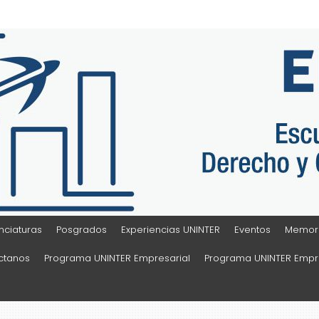
Sociales
nciaturas
Posgrados
Experiencias UNINTER
Eventos
Memora
ctanos
Programa UNINTER Empresarial
Programa UNINTER Empre