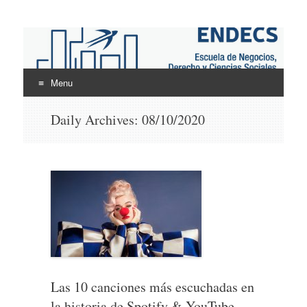
ENDECS
Escuela de Negocios Derecho y Ciencias Sociales
Menu
Skip
Daily Archives:
08/10/2020
to
content
Las 10 canciones más escuchadas en
la historia de Spotify & YouTube