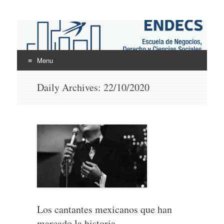
ENDECS
Escuela de Negocios Derecho y Ciencias Sociales
Menu
Skip
Daily Archives:
22/10/2020
to
content
Los cantantes mexicanos que han
marcado la historia