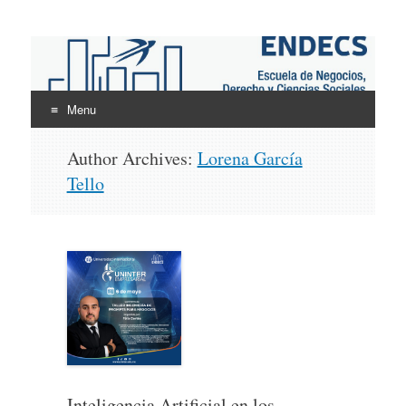
ENDECS
Escuela de Negocios Derecho y Ciencias Sociales
Menu
Skip
Author Archives:
Lorena García
to
Tello
content
Inteligencia Artificial en los