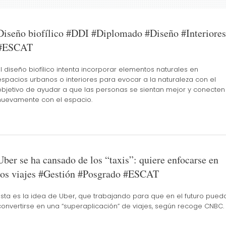
Diseño biofílico #DDI #Diplomado #Diseño #Interiores
#ESCAT
El diseño biofílico intenta incorporar elementos naturales en
espacios urbanos o interiores para evocar a la naturaleza con el
objetivo de ayudar a que las personas se sientan mejor y conecten
nuevamente con el espacio.
Uber se ha cansado de los “taxis”: quiere enfocarse en
los viajes #Gestión #Posgrado #ESCAT
Esta es la idea de Uber, que trabajando para que en el futuro pued
convertirse en una “superaplicación” de viajes, según recoge CNBC.