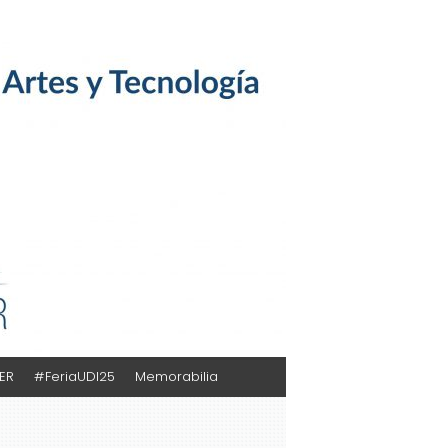
TER
#FeriaUDI25
Memorabilia