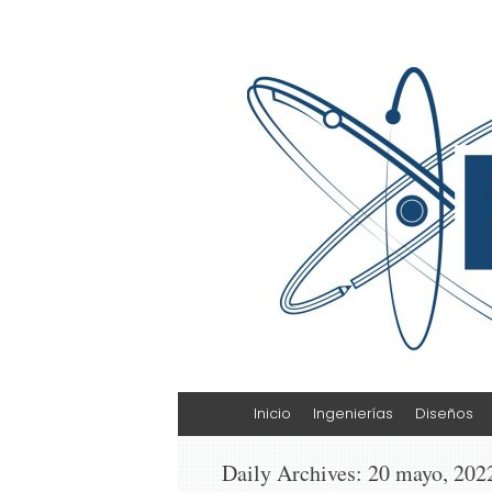
Escuela de Cienci
ESCAT
Skip
Inicio
Ingenierías
Diseños
to
content
Daily Archives:
20 mayo, 202