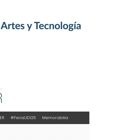
TER
#FeriaUDI25
Memorabilia