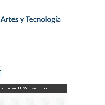
TER
#FeriaUDI25
Memorabilia