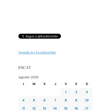
Tweets by EscatUninter
ESCAT
agosto 2025
L
M
X
J
V
S
D
1
2
3
4
5
6
7
8
9
10
11
12
13
14
15
16
17