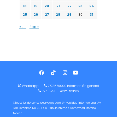
18
19
20
21
22
23
24
25
26
27
28
29
30
31
« Jul
Sep »
Whatsapp
7773579000 Información general
7773579001 Admisiones
©Todos los derechos reservados para Universidad Internacional Av.
San Jerónimo No. 304, Col. San Jerónimo. Cuernavaca Morelos,
México