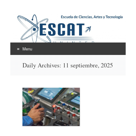
Escuela de Ciencias,
ESCAT
Artes y Tecnología
Menu
Skip
Daily Archives:
11 septiembre, 2025
to
content