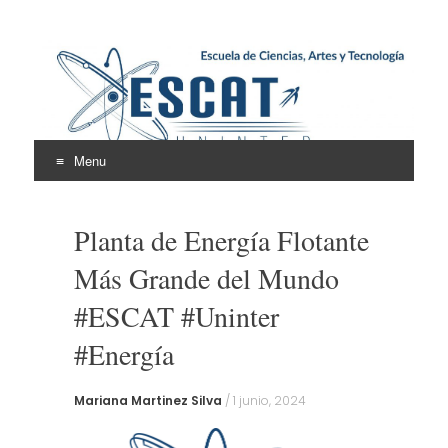
Escuela de Ciencias,
ESCAT
Artes y Tecnología
Menu
Skip
to
Planta de Energía Flotante
content
Más Grande del Mundo
#ESCAT #Uninter
#Energía
Mariana Martinez Silva
/
1 junio, 2024