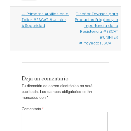
Post
←
Primeros Auxilios en el
Diseñar Envases para
navigation
Taller #ESCAT #Uninter
Productos Frágiles y la
#Seguridad
Importancia de la
Resistencia #ESCAT
#UNINTER
#ProyectosESCAT
→
Deja un comentario
Tu dirección de correo electrónico no será
publicada.
Los campos obligatorios están
marcados con
*
Comentario
*