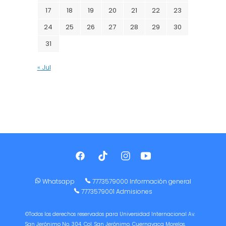
17
18
19
20
21
22
23
24
25
26
27
28
29
30
31
« Jul
Whatsapp
7773579000 Información general
7773579001 Admisiones
©Todos los derechos reservados para Universidad Internacional Av.
San Jerónimo No. 304, Col. San Jerónimo. Cuernavaca Morelos,