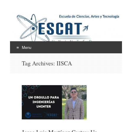
Escuela de Ciencias,
ESCAT
Artes y Tecnología
Menu
Skip
Tag Archives:
IISCA
to
content