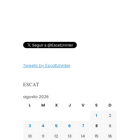
Tweets by EscatUninter
ESCAT
agosto 2026
L
M
X
J
V
S
D
1
2
3
4
5
6
7
8
9
10
11
12
13
14
15
16