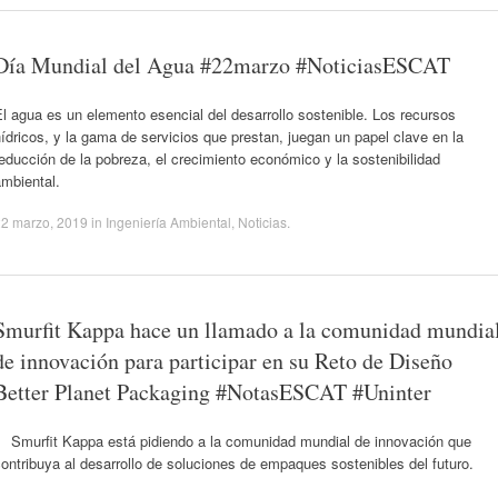
Día Mundial del Agua #22marzo #NoticiasESCAT
l agua es un elemento esencial del desarrollo sostenible. Los recursos
ídricos, y la gama de servicios que prestan, juegan un papel clave en la
educción de la pobreza, el crecimiento económico y la sostenibilidad
mbiental.
22 marzo, 2019
in
Ingeniería Ambiental
,
Noticias
.
Smurfit Kappa hace un llamado a la comunidad mundia
de innovación para participar en su Reto de Diseño
Better Planet Packaging #NotasESCAT #Uninter
Smurfit Kappa está pidiendo a la comunidad mundial de innovación que
ontribuya al desarrollo de soluciones de empaques sostenibles del futuro.