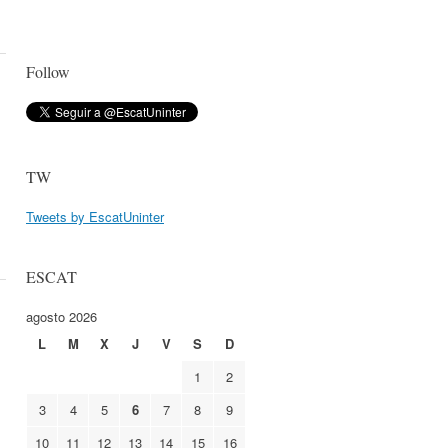
Follow
TW
Tweets by EscatUninter
ESCAT
agosto 2026
L
M
X
J
V
S
D
1
2
3
4
5
6
7
8
9
10
11
12
13
14
15
16