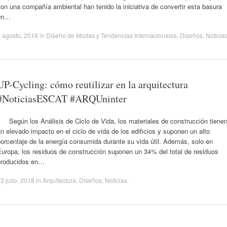
on una compañía ambiental han tenido la iniciativa de convertir esta basura
en…
 agosto, 2018
in
Diseño de Modas y Tendencias Internacionales
,
Diseños
,
Noticia
UP-Cycling: cómo reutilizar en la arquitectura
#NoticiasESCAT #ARQUninter
Según los Análisis de Ciclo de Vida, los materiales de construcción tiene
n elevado impacto en el ciclo de vida de los edificios y suponen un alto
orcentaje de la energía consumida durante su vida útil. Además, solo en
uropa, los residuos de construcción suponen un 34% del total de residuos
producidos en…
3 julio, 2018
in
Arquitectura
,
Diseños
,
Noticias
.