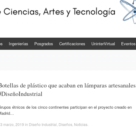
os
Ingenierías
Posgrados
Certificaciones
UninterVirtual
Eventos
Botellas de plástico que acaban en lámparas artesanales
#DiseñoIndustrial
rupos étnicos de los cinco continentes participan en el proyecto creado en
Madrid…
23 marzo, 2019
in
Diseño Industrial
,
Diseños
,
Noticias
.