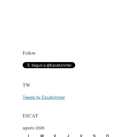
Follow
TW
Tweets by EscatUninter
ESCAT
agosto 2026
L
M
X
J
V
S
D