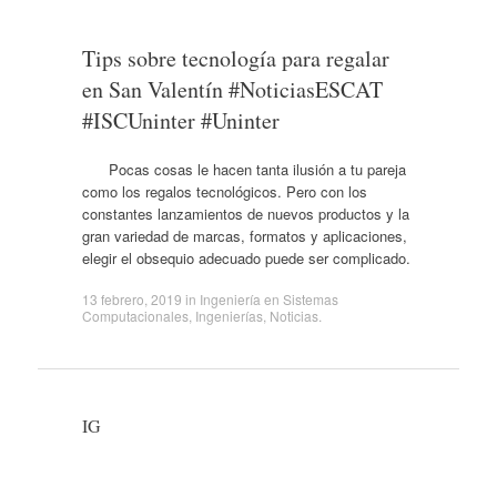
Tips sobre tecnología para regalar
en San Valentín #NoticiasESCAT
#ISCUninter #Uninter
Pocas cosas le hacen tanta ilusión a tu pareja
como los regalos tecnológicos. Pero con los
constantes lanzamientos de nuevos productos y la
gran variedad de marcas, formatos y aplicaciones,
elegir el obsequio adecuado puede ser complicado.
13 febrero, 2019
in
Ingeniería en Sistemas
Computacionales
,
Ingenierías
,
Noticias
.
IG