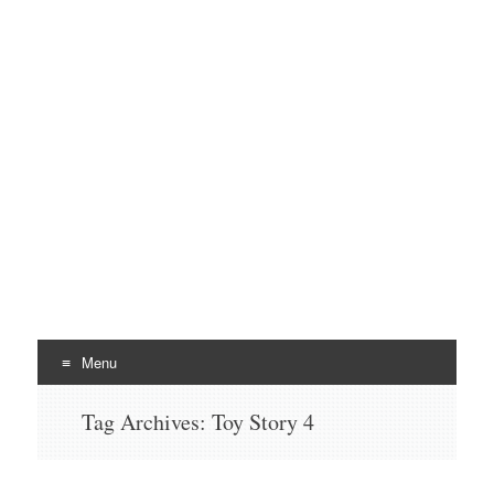
Escuela de Ciencias,
ESCAT
Artes y Tecnología
Menu
Skip to content
Tag Archives:
Toy Story 4