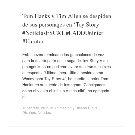
Tom Hanks y Tim Allen se despiden
de sus personajes en ‘Toy Story’
#NoticiasESCAT #LADDUninter
#Uninter
Este jueves terminaron las grabaciones de voz
para la cuarta parte de la saga de Toy Story y sus
protagonistas no pudieron evitar sentirse sensibles
al respecto. “Última línea. Última sesión como
Woody para Toy Story 4“, ha escrito el actor Tom
Hanks en su cuenta de Instagram “Cabalgamos
como el viento al infinito y más allá”, ha agregado
el…
16 febrero, 2019
in
Animación y Diseño Digital
,
Diseños
,
Noticias
.