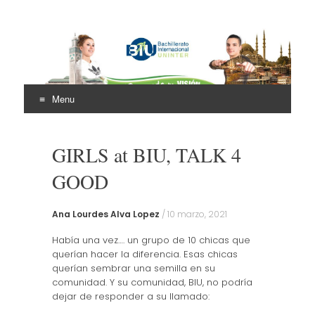
Bachillerato
Internacional Uninter
Menu
(BIU)
Skip
to
GIRLS at BIU, TALK 4
content
GOOD
Ana Lourdes Alva Lopez
/
10 marzo, 2021
Había una vez…. un grupo de 10 chicas que
querían hacer la diferencia. Esas chicas
querían sembrar una semilla en su
comunidad. Y su comunidad, BIU, no podría
dejar de responder a su llamado: