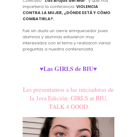
Colectivo
“Las Brujas del Mar”
y que nos
impartiera la conferencia:
VIOLENCIA
CONTRA LA MUJER, ¿DÓNDE ESTÁ Y CÓMO
COMBATIRLA?.
Fue sin duda un cierre enriquecedor pues
alumnos y alumnas estuvieron muy
interesados con el tema y realizaron varias
preguntas a nuestra conferencista.
Las GIRLS de BIU
♥
♥
Les presentamos a las iniciadoras de
la 1era Edición:
GIRLS at BIU,
TALK 4 GOOD