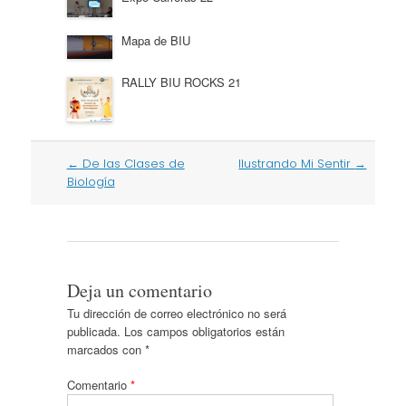
Mapa de BIU
RALLY BIU ROCKS 21
Post
←
De las Clases de
Ilustrando Mi Sentir
→
navigation
Biología
Deja un comentario
Tu dirección de correo electrónico no será
publicada.
Los campos obligatorios están
marcados con
*
Comentario
*