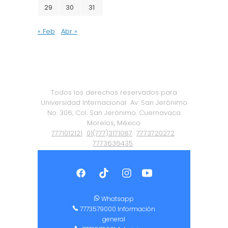
29
30
31
« Feb
Abr »
Todos los derechos reservados para
Universidad Internacional
Av. San Jerónimo
No. 306, Col. San Jerónimo. Cuernavaca
Morelos, México
7771012121
01(777)3171087
7773720272
7773636435
Política de Privacidad
|
Certificación ISO
9001:2015
Whatsapp
7773579000 Información
general