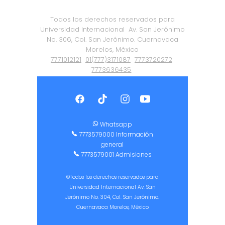
Todos los derechos reservados para
Universidad Internacional
Av. San Jerónimo
No. 306, Col. San Jerónimo. Cuernavaca
Morelos, México
7771012121
01(777)3171087
7773720272
7773636435
Política de Privacidad
|
Certificación ISO
9001:2015
Whatsapp
7773579000 Información
general
7773579001 Admisiones
©Todos los derechos reservados para
Universidad Internacional Av. San
Jerónimo No. 304, Col. San Jerónimo.
Cuernavaca Morelos, México