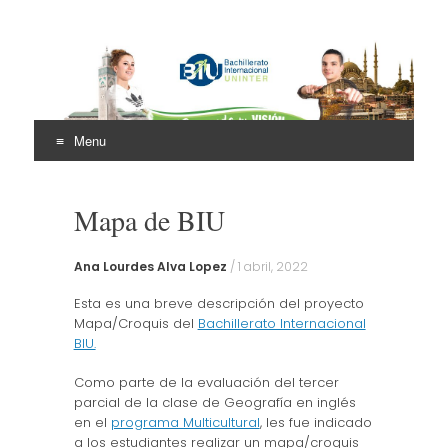
Bachillerato
Internacional Uninter
Menu
(BIU)
Skip
to
Mapa de BIU
content
Ana Lourdes Alva Lopez
/
1 abril, 2022
Esta es una breve descripción del proyecto
Mapa/Croquis del
Bachillerato Internacional
BIU.
Como parte de la evaluación del tercer
parcial de la clase de Geografía en inglés
en el
programa Multicultural
, les fue indicado
a los estudiantes realizar un mapa/croquis