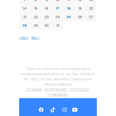
14
15
16
17
18
19
20
21
22
23
24
25
26
27
28
29
30
31
« Nov
Abr »
Todos los derechos reservados para
Universidad Internacional
Av. San Jerónimo
No. 306, Col. San Jerónimo. Cuernavaca
Morelos, México
7771012121
01(777)3171087
7773720272
7773636435
Política de Privacidad
|
Certificación ISO
9001:2015