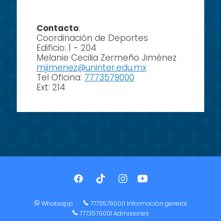
Contacto
:
Coordinación de Deportes
Edificio: 1 - 204
Melanie Cecilia Zermeño Jiménez
mjimenez@uninter.edu.mx
Tel Oficina:
7773579000
Ext: 214
Whatsapp
7773579000 Información general
7773579001 Admisiones