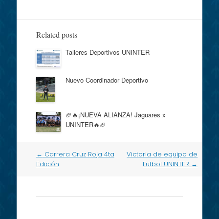
Related posts
Talleres Deportivos UNINTER
Nuevo Coordinador Deportivo
🏈🔥¡NUEVA ALIANZA! Jaguares x
UNINTER🔥🏈
Post
←
Carrera Cruz Roja 4ta
Victoria de equipo de
navigation
Edición
Futbol UNINTER
→