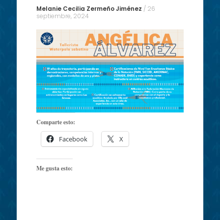
content
Melanie Cecilia Zermeño Jiménez
/
26
septiembre, 2024
Comparte esto:
Facebook
X
Me gusta esto: