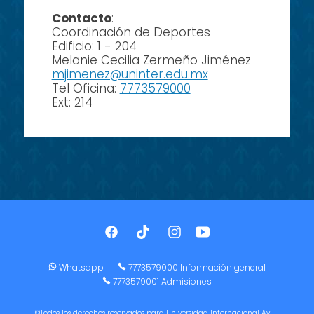
Contacto
:
Coordinación de Deportes
Edificio: 1 - 204
Melanie Cecilia Zermeño Jiménez
mjimenez@uninter.edu.mx
Tel Oficina:
7773579000
Ext: 214
Whatsapp
7773579000 Información general
7773579001 Admisiones
©Todos los derechos reservados para Universidad Internacional Av.