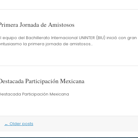
Primera Jornada de Amistosos
El equipo del Bachillerato Internacional UNINTER (BIU) inició con gran
entusiasmo la primera jornada de amistosos…
Destacada Participación Mexicana
Destacada Participación Mexicana
Post
←
Older posts
navigation