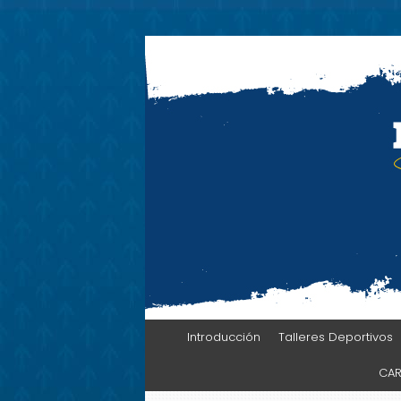
Deportes UNIN
Skip
Introducción
Talleres Deportivos
to
content
CAR