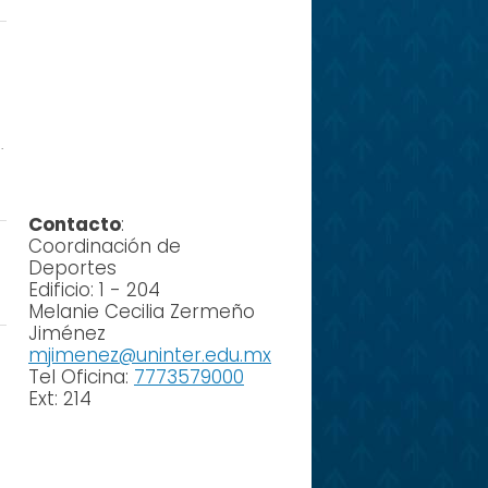
.
Contacto
:
Coordinación de
Deportes
Edificio: 1 - 204
Melanie Cecilia Zermeño
Jiménez
mjimenez@uninter.edu.mx
Tel Oficina:
7773579000
Ext: 214