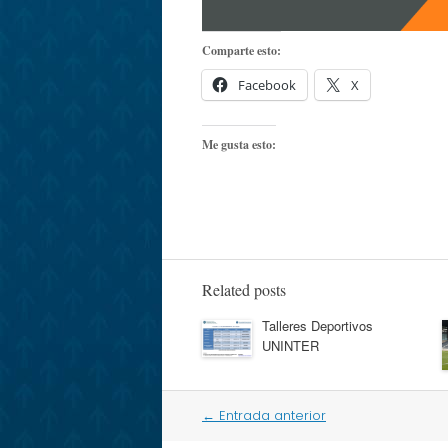
Comparte esto:
Facebook
X
Me gusta esto:
Related posts
Talleres Deportivos
UNINTER
Post
←
Entrada anterior
navigation