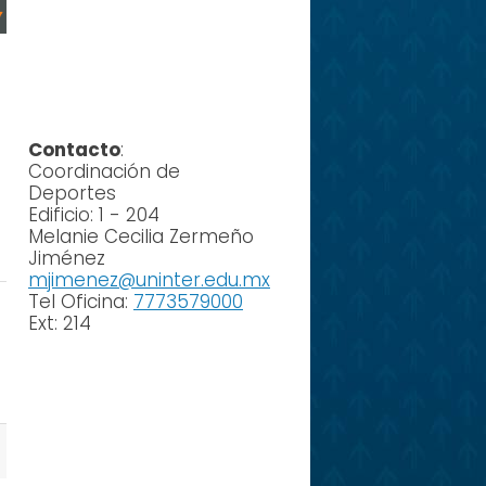
Contacto
:
Coordinación de
Deportes
Edificio: 1 - 204
Melanie Cecilia Zermeño
Jiménez
mjimenez@uninter.edu.mx
Tel Oficina:
7773579000
Ext: 214