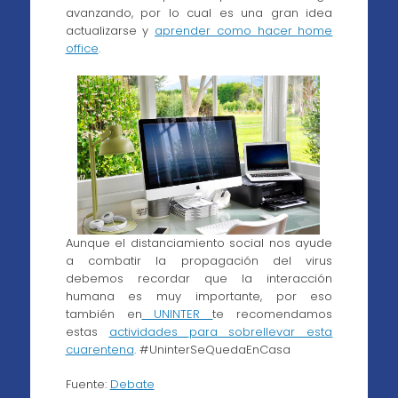
avanzando, por lo cual es una gran idea
actualizarse y
aprender como hacer home
office
.
Aunque el distanciamiento social nos ayude
a combatir la propagación del virus
debemos recordar que la interacción
humana es muy importante, por eso
también en
UNINTER
te recomendamos
estas
actividades
para sobrellevar esta
cuarentena
. #UninterSeQuedaEnCasa
Fuente:
Debate