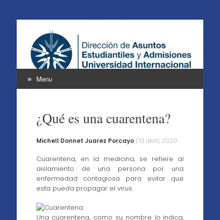
Atención a Estudiantes
UNINTER
Menu
Skip
to
¿Qué es una cuarentena?
content
Michell Donnet Juarez Porcayo
/
13 abril, 2020
Cuarentena, en la medicina, se refiere al
aislamiento de una persona por una
enfermedad contagiosa para evitar que
esta pueda propagar el virus.
Una cuarentena, como su nombre lo indica,