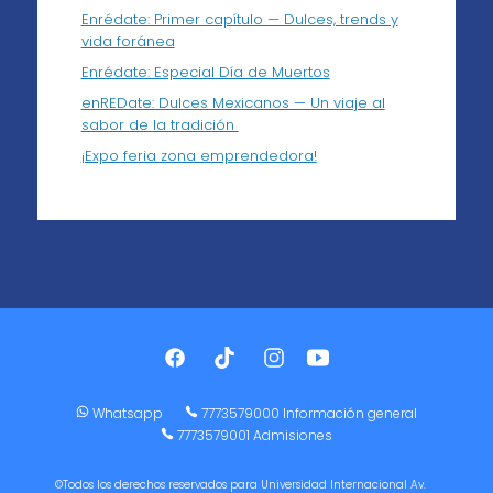
Enrédate: Primer capítulo — Dulces, trends y
vida foránea
Enrédate: Especial Día de Muertos
enREDate: Dulces Mexicanos — Un viaje al
sabor de la tradición
¡Expo feria zona emprendedora!
Whatsapp
7773579000 Información general
7773579001 Admisiones
©Todos los derechos reservados para Universidad Internacional Av.