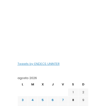
Tweets by ENDECS UNINTER
agosto 2026
L
M
X
J
V
S
D
1
2
3
4
5
6
7
8
9