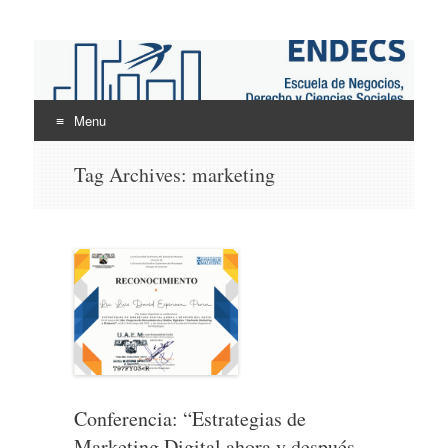
ENDECS
Escuela de Negocios Derecho y Ciencias Sociales
Menu
Skip
Tag Archives:
marketing
to
content
Conferencia: “Estrategias de
Marketing Digital ahora y después