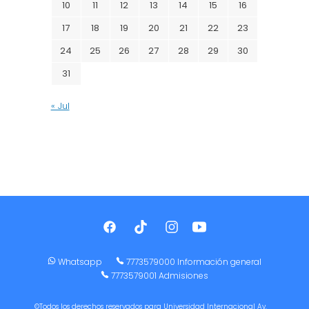
10
11
12
13
14
15
16
17
18
19
20
21
22
23
24
25
26
27
28
29
30
31
« Jul
Whatsapp
7773579000 Información general
7773579001 Admisiones
©Todos los derechos reservados para Universidad Internacional Av.