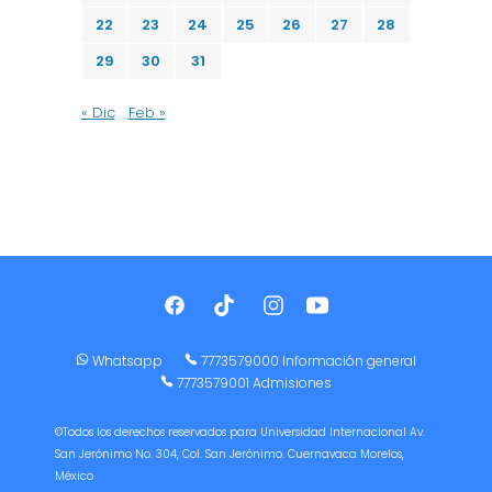
22
23
24
25
26
27
28
29
30
31
« Dic
Feb »
Whatsapp
7773579000 Información general
7773579001 Admisiones
©Todos los derechos reservados para Universidad Internacional Av.
San Jerónimo No. 304, Col. San Jerónimo. Cuernavaca Morelos,
México