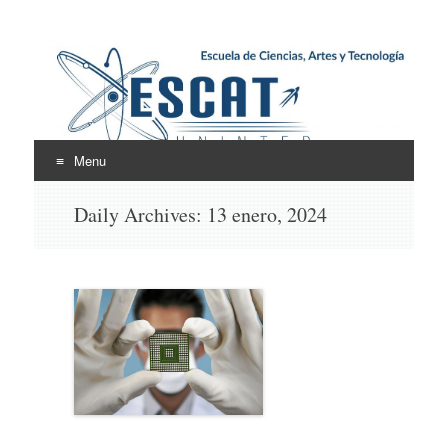
Escuela de Ciencias,
ESCAT
Artes y Tecnología
Menu
Skip
Daily Archives:
13 enero, 2024
to
content