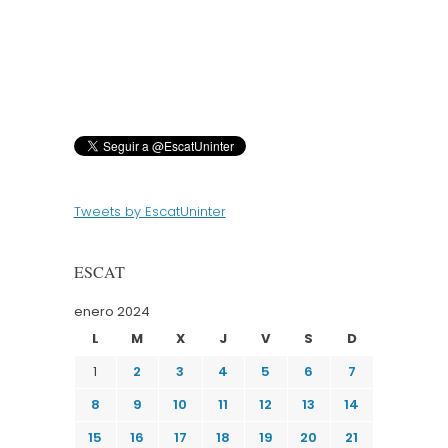
Tweets by EscatUninter
ESCAT
enero 2024
L
M
X
J
V
S
D
1
2
3
4
5
6
7
8
9
10
11
12
13
14
15
16
17
18
19
20
21