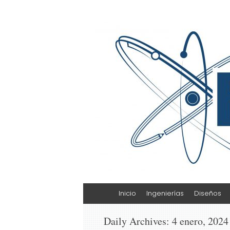
Escuela de Cienci
ESCAT
Skip
Inicio
Ingenierías
Diseños
to
content
Daily Archives:
4 enero, 2024