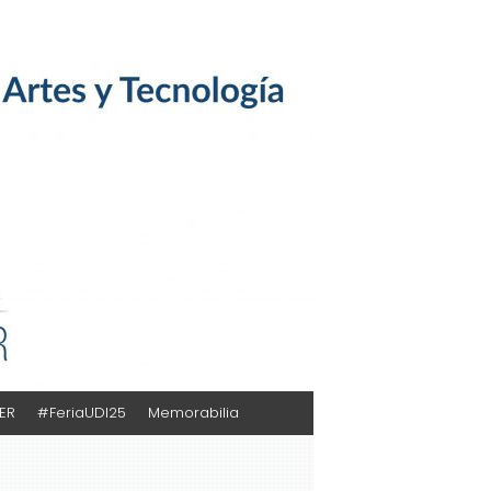
TER
#FeriaUDI25
Memorabilia