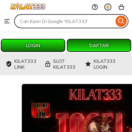
logo
Skip
KILAT333
to
Search
Browse
ontent
for
items
or
shops
LOGIN
DAFTAR
KILAT333
SLOT
KILAT333
LINK
KILAT333
LOGIN