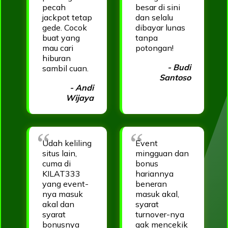
pecah
besar di sini
jackpot tetap
dan selalu
gede. Cocok
dibayar lunas
buat yang
tanpa
mau cari
potongan!
hiburan
- Budi
sambil cuan.
Santoso
- Andi
Wijaya
Udah keliling
Event
situs lain,
mingguan dan
cuma di
bonus
KILAT333
hariannya
yang event-
beneran
nya masuk
masuk akal,
akal dan
syarat
syarat
turnover-nya
bonusnya
gak mencekik