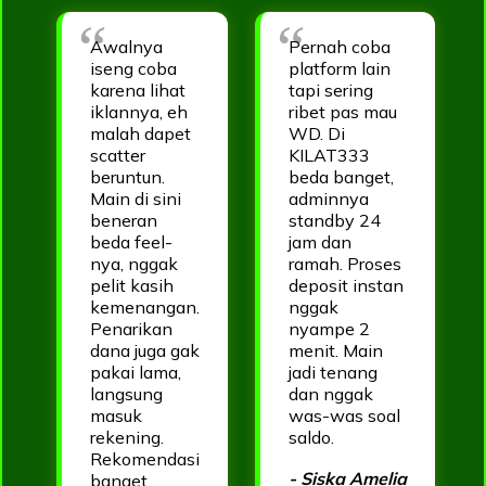
Awalnya
Pernah coba
iseng coba
platform lain
karena lihat
tapi sering
iklannya, eh
ribet pas mau
malah dapet
WD. Di
scatter
KILAT333
beruntun.
beda banget,
Main di sini
adminnya
beneran
standby 24
beda feel-
jam dan
nya, nggak
ramah. Proses
pelit kasih
deposit instan
kemenangan.
nggak
Penarikan
nyampe 2
dana juga gak
menit. Main
pakai lama,
jadi tenang
langsung
dan nggak
masuk
was-was soal
rekening.
saldo.
Rekomendasi
- Siska Amelia
banget