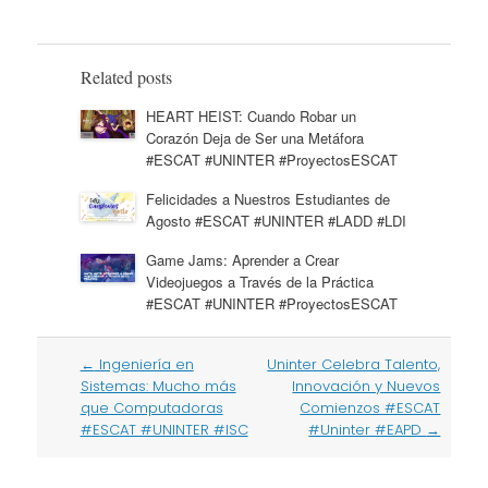
Related posts
HEART HEIST: Cuando Robar un
Corazón Deja de Ser una Metáfora
#ESCAT #UNINTER #ProyectosESCAT
Felicidades a Nuestros Estudiantes de
Agosto #ESCAT #UNINTER #LADD #LDI
Game Jams: Aprender a Crear
Videojuegos a Través de la Práctica
#ESCAT #UNINTER #ProyectosESCAT
Post
←
Ingeniería en
Uninter Celebra Talento,
navigation
Sistemas: Mucho más
Innovación y Nuevos
que Computadoras
Comienzos #ESCAT
#ESCAT #UNINTER #ISC
#Uninter #EAPD
→