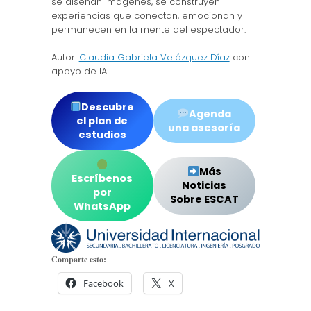
se diseñan imágenes, se construyen
experiencias que conectan, emocionan y
permanecen en la mente del espectador.
Autor:
Claudia Gabriela Velázquez Díaz
con
apoyo de IA
Descubre
Agenda
el plan de
una asesoría
estudios
Más
Escríbenos
Noticias
por
Sobre ESCAT
WhatsApp
Comparte esto:
Facebook
X