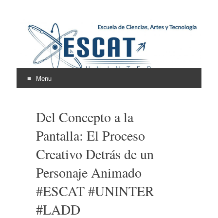
Escuela de Ciencias,
ESCAT
Artes y Tecnología
Menu
Skip
to
Del Concepto a la
content
Pantalla: El Proceso
Creativo Detrás de un
Personaje Animado
#ESCAT #UNINTER
#LADD