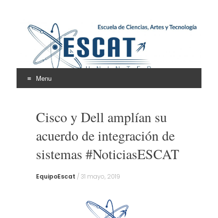
Escuela de Ciencias,
ESCAT
Artes y Tecnología
Menu
Skip
to
Cisco y Dell amplían su
content
acuerdo de integración de
sistemas #NoticiasESCAT
EquipoEscat
/
31 mayo, 2019