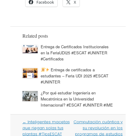
Facebook
X
Related posts
Entrega de Certificados Institucionales
en la FeriaUDI25 #ESCAT #UNINTER
#Certificados
Entrega de certificados a
estudiantes – Feria UDI 2025 #ESCAT
#UNINTER
¿Por qué estudiar Ingeniería en
Mecatrónica en la Universidad
Internacional? #ESCAT #UNINTER #IME
Post
←
Inteligentes macetas
Computación cuántica y
navigation
que riegan solas tus
su revolución en los
plantas #TipsESCAT
programas de estudios