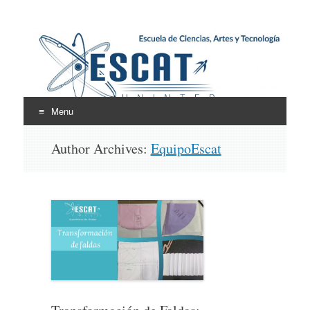
Escuela de Ciencias,
ESCAT
Artes y Tecnología
Menu
Skip
Author Archives:
EquipoEscat
to
content