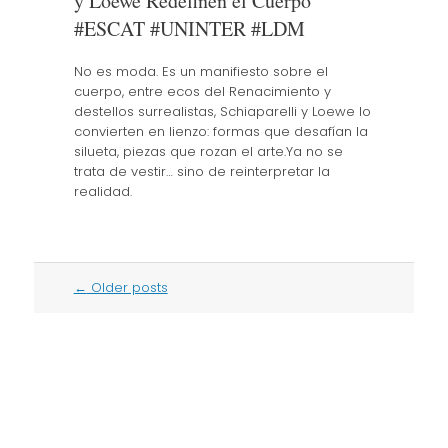
y Loewe Redefinen el Cuerpo
#ESCAT #UNINTER #LDM
No es moda. Es un manifiesto sobre el
cuerpo, entre ecos del Renacimiento y
destellos surrealistas, Schiaparelli y Loewe lo
convierten en lienzo: formas que desafían la
silueta, piezas que rozan el arte.Ya no se
trata de vestir… sino de reinterpretar la
realidad.
Post
←
Older posts
navigation