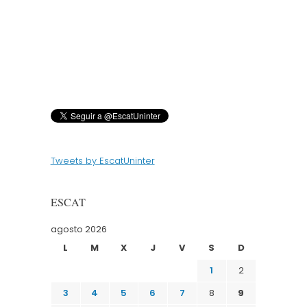
Tweets by EscatUninter
ESCAT
agosto 2026
L
M
X
J
V
S
D
1
2
3
4
5
6
7
8
9