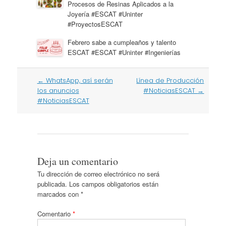
Procesos de Resinas Aplicados a la
Joyería #ESCAT #Uninter
#ProyectosESCAT
Febrero sabe a cumpleaños y talento
ESCAT #ESCAT #Uninter #Ingenierías
Post
←
WhatsApp, así serán
Línea de Producción
navigation
los anuncios
#NoticiasESCAT
→
#NoticiasESCAT
Deja un comentario
Tu dirección de correo electrónico no será
publicada.
Los campos obligatorios están
marcados con
*
Comentario
*