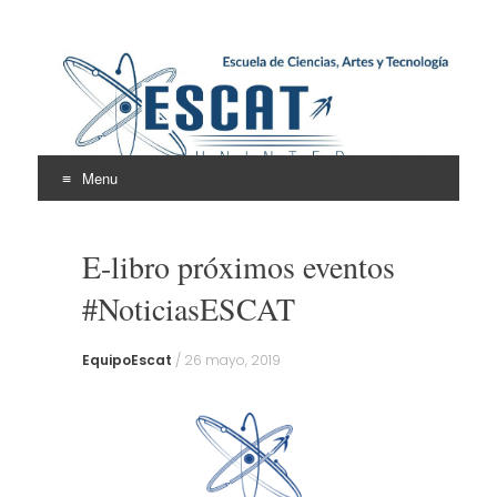
Escuela de Ciencias,
ESCAT
Artes y Tecnología
Menu
Skip
to
E-libro próximos eventos
content
#NoticiasESCAT
EquipoEscat
/
26 mayo, 2019