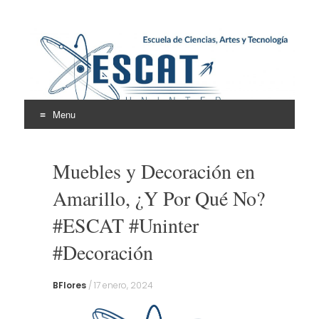
Escuela de Ciencias,
ESCAT
Artes y Tecnología
Menu
Skip
to
Muebles y Decoración en
content
Amarillo, ¿Y Por Qué No?
#ESCAT #Uninter
#Decoración
BFlores
/
17 enero, 2024