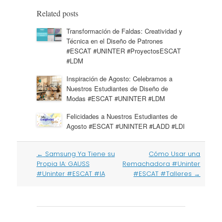
Related posts
Transformación de Faldas: Creatividad y
Técnica en el Diseño de Patrones
#ESCAT #UNINTER #ProyectosESCAT
#LDM
Inspiración de Agosto: Celebramos a
Nuestros Estudiantes de Diseño de
Modas #ESCAT #UNINTER #LDM
Felicidades a Nuestros Estudiantes de
Agosto #ESCAT #UNINTER #LADD #LDI
Post
←
Samsung Ya Tiene su
Cómo Usar una
navigation
Propia IA: GAUSS
Remachadora #Uninter
#Uninter #ESCAT #IA
#ESCAT #Talleres
→