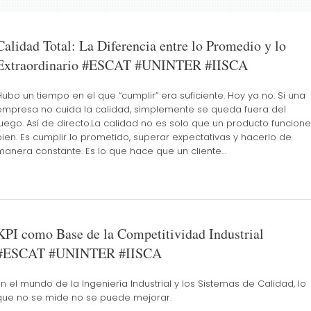
Calidad Total: La Diferencia entre lo Promedio y lo
Extraordinario #ESCAT #UNINTER #IISCA
Hubo un tiempo en el que “cumplir” era suficiente. Hoy ya no. Si una
empresa no cuida la calidad, simplemente se queda fuera del
juego. Así de directo.La calidad no es solo que un producto funcione
bien. Es cumplir lo prometido, superar expectativas y hacerlo de
manera constante. Es lo que hace que un cliente…
KPI como Base de la Competitividad Industrial
#ESCAT #UNINTER #IISCA
En el mundo de la Ingeniería Industrial y los Sistemas de Calidad, lo
que no se mide no se puede mejorar.