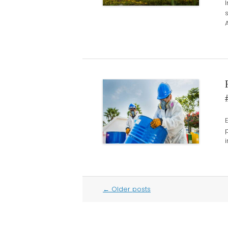
Post
←
Older posts
navigation