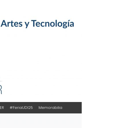
TER
#FeriaUDI25
Memorabilia