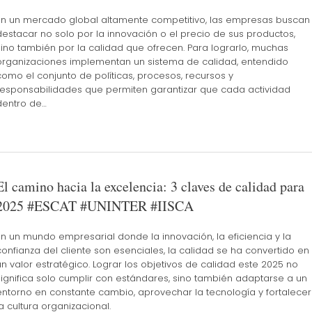
En un mercado global altamente competitivo, las empresas buscan
destacar no solo por la innovación o el precio de sus productos,
sino también por la calidad que ofrecen. Para lograrlo, muchas
organizaciones implementan un sistema de calidad, entendido
como el conjunto de políticas, procesos, recursos y
responsabilidades que permiten garantizar que cada actividad
dentro de…
El camino hacia la excelencia: 3 claves de calidad para
2025 #ESCAT #UNINTER #IISCA
En un mundo empresarial donde la innovación, la eficiencia y la
confianza del cliente son esenciales, la calidad se ha convertido en
un valor estratégico. Lograr los objetivos de calidad este 2025 no
significa solo cumplir con estándares, sino también adaptarse a un
entorno en constante cambio, aprovechar la tecnología y fortalecer
la cultura organizacional.