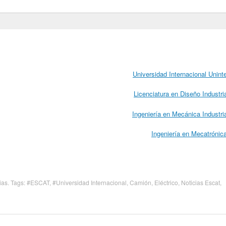
Universidad Internacional Unint
Licenciatura en Diseño Industri
Ingeniería en Mecánica Industri
Ingeniería en Mecatrónic
ias
. Tags:
#ESCAT
,
#Universidad Internacional
,
Camión
,
Eléctrico
,
Noticias Escat
,