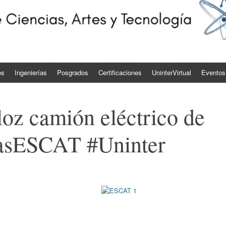
os
Ingenierías
Posgrados
Certificaciones
UninterVirtual
Eventos
loz camión eléctrico de
iasESCAT #Uninter