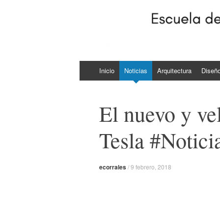
Skip to content
Inicio
Noticias
Arquitectura
Diseñ
El nuevo y ve
Tesla #Notic
ecorrales
/
9 febrero, 2018