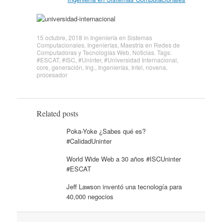
15 octubre, 2018
in
Ingeniería en Sistemas
Computacionales
,
Ingenierías
,
Maestría en Redes de
Computadoras y Tecnologías Web
,
Noticias
. Tags:
#ESCAT
,
#ISC
,
#Uninter
,
#Universidad Internacional
,
core
,
generación
,
Ing.
,
Ingenierías
,
Intel
,
novena
,
procesador
Related posts
Poka-Yoke ¿Sabes qué es?
#CalidadUninter
World Wide Web a 30 años #ISCUninter
#ESCAT
Jeff Lawson inventó una tecnología para
40,000 negocios