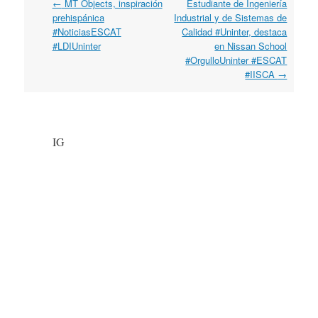
←
MT Objects, inspiración
Estudiante de Ingeniería
Post navigation
prehispánica
Industrial y de Sistemas de
#NoticiasESCAT
Calidad #Uninter, destaca
#LDIUninter
en Nissan School
#OrgulloUninter #ESCAT
#IISCA
→
IG